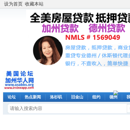
设为首页
收藏本站
论坛
热点新闻
洛杉矶
旧金山
纽约
德州