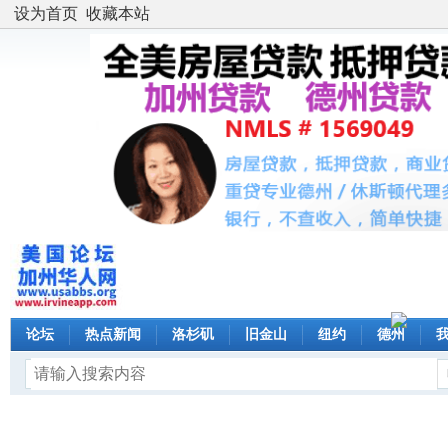
设为首页
收藏本站
论坛
热点新闻
洛杉矶
旧金山
纽约
德州