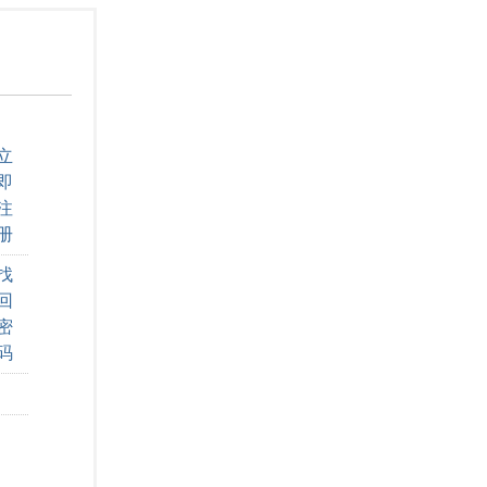
立
即
注
册
找
回
密
码