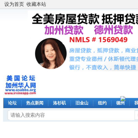
设为首页
收藏本站
论坛
热点新闻
洛杉矶
旧金山
纽约
德州