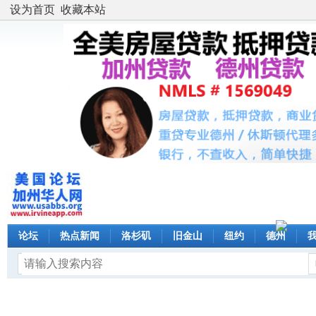
设为首页
收藏本站
论坛
热点新闻
洛杉矶
旧金山
纽约
德州