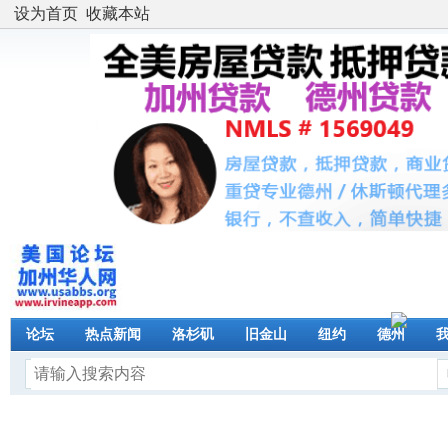
设为首页
收藏本站
论坛
热点新闻
洛杉矶
旧金山
纽约
德州