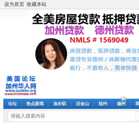
设为首页
收藏本站
论坛
热点新闻
洛杉矶
旧金山
纽约
德州