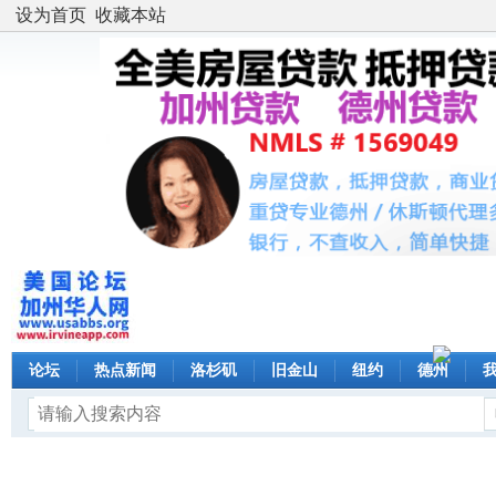
设为首页
收藏本站
论坛
热点新闻
洛杉矶
旧金山
纽约
德州