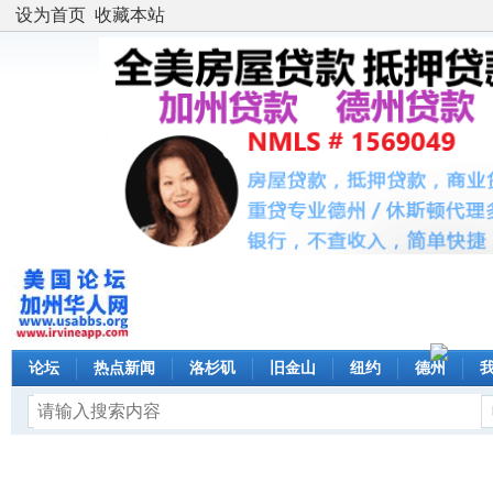
设为首页
收藏本站
论坛
热点新闻
洛杉矶
旧金山
纽约
德州