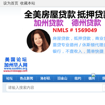
设为首页
收藏本站
论坛
热点新闻
洛杉矶
旧金山
纽约
德州