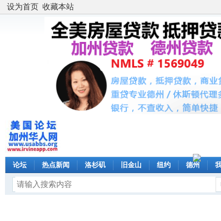
设为首页
收藏本站
论坛
热点新闻
洛杉矶
旧金山
纽约
德州