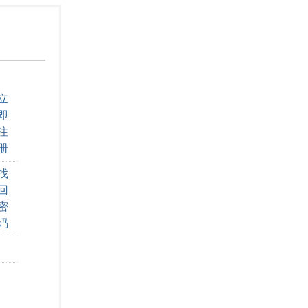
立
即
注
册
找
回
密
码