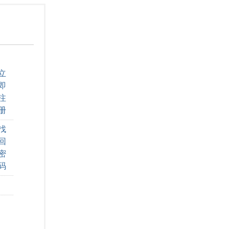
立
即
注
册
找
回
密
码