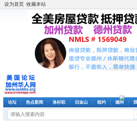
设为首页
收藏本站
论坛
热点新闻
洛杉矶
旧金山
纽约
德州