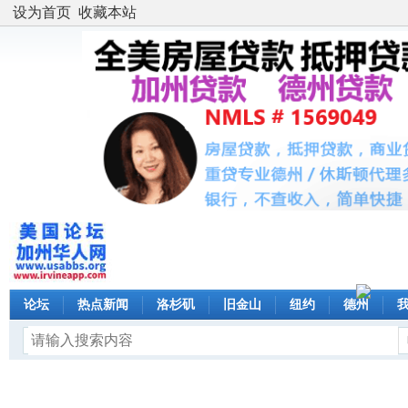
设为首页
收藏本站
论坛
热点新闻
洛杉矶
旧金山
纽约
德州