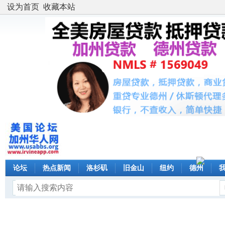
设为首页
收藏本站
论坛
热点新闻
洛杉矶
旧金山
纽约
德州