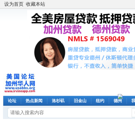
设为首页
收藏本站
论坛
热点新闻
洛杉矶
旧金山
纽约
德州