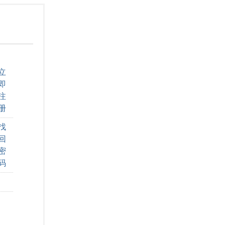
立
即
注
册
找
回
密
码