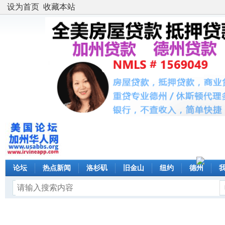
设为首页
收藏本站
论坛
热点新闻
洛杉矶
旧金山
纽约
德州