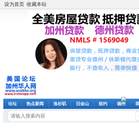
设为首页
收藏本站
论坛
热点新闻
洛杉矶
旧金山
纽约
德州