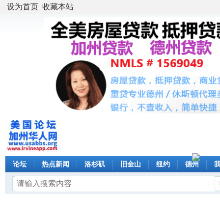
设为首页
收藏本站
论坛
热点新闻
洛杉矶
旧金山
纽约
德州