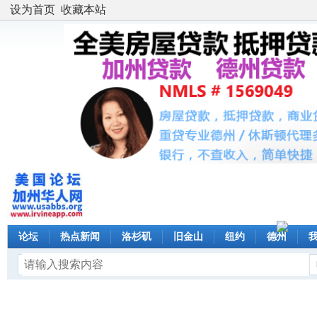
设为首页
收藏本站
论坛
热点新闻
洛杉矶
旧金山
纽约
德州