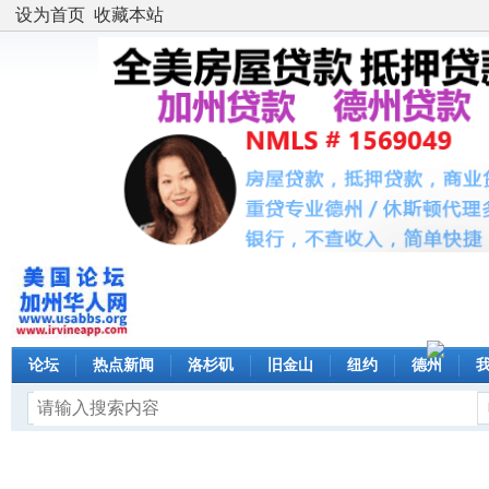
设为首页
收藏本站
论坛
热点新闻
洛杉矶
旧金山
纽约
德州