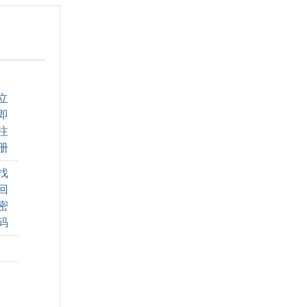
立
即
注
册
找
回
密
码