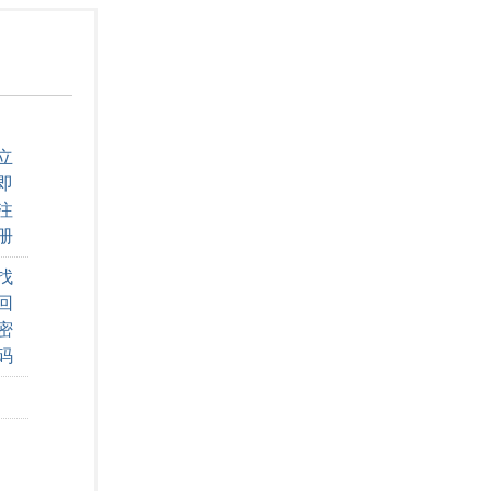
立
即
注
册
找
回
密
码