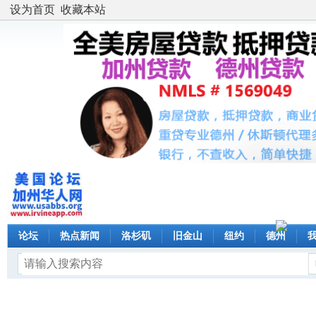
设为首页
收藏本站
论坛
热点新闻
洛杉矶
旧金山
纽约
德州