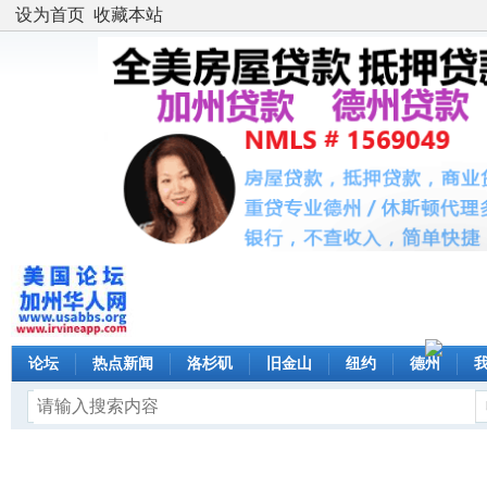
设为首页
收藏本站
论坛
热点新闻
洛杉矶
旧金山
纽约
德州