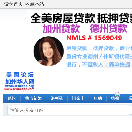
设为首页
收藏本站
论坛
热点新闻
洛杉矶
旧金山
纽约
德州