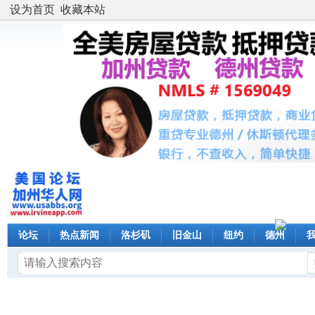
设为首页
收藏本站
论坛
热点新闻
洛杉矶
旧金山
纽约
德州