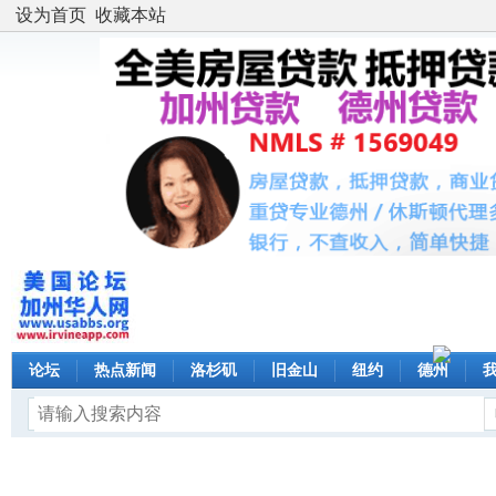
设为首页
收藏本站
论坛
热点新闻
洛杉矶
旧金山
纽约
德州