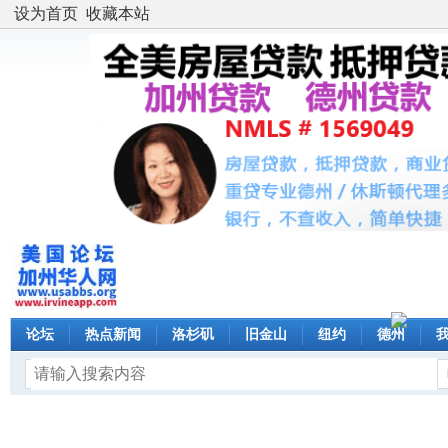
设为首页
收藏本站
论坛
热点新闻
洛杉矶
旧金山
纽约
德州