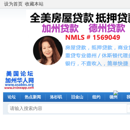
设为首页
收藏本站
论坛
热点新闻
洛杉矶
旧金山
纽约
德州