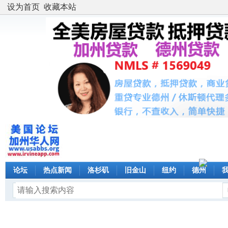
设为首页
收藏本站
论坛
热点新闻
洛杉矶
旧金山
纽约
德州