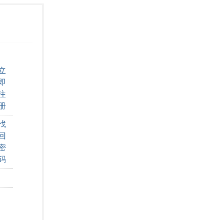
立
即
注
册
找
回
密
码