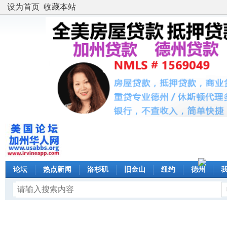
设为首页
收藏本站
论坛
热点新闻
洛杉矶
旧金山
纽约
德州