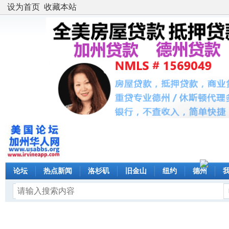
设为首页
收藏本站
论坛
热点新闻
洛杉矶
旧金山
纽约
德州