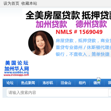
设为首页
收藏本站
论坛
热点新闻
洛杉矶
旧金山
纽约
德州