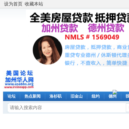
设为首页
收藏本站
论坛
热点新闻
洛杉矶
旧金山
纽约
德州