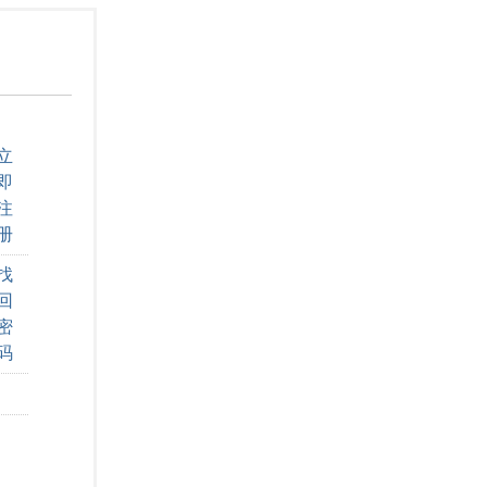
立
即
注
册
找
回
密
码