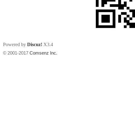
Powered by
Discuz!
X3.4
州
© 2001-2017
Comsenz Inc.
华