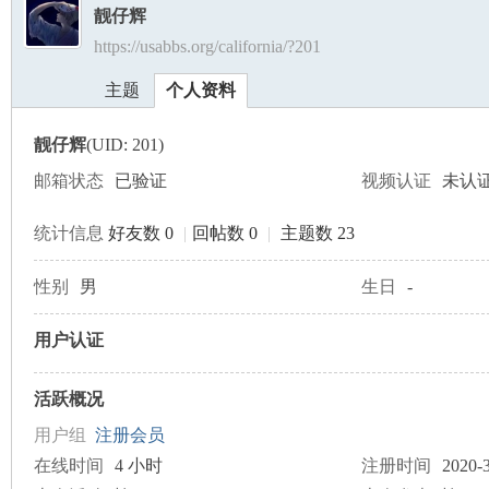
靓仔辉
https://usabbs.org/california/?201
美
›
›
主题
个人资料
靓仔辉
(UID: 201)
邮箱状态
已验证
视频认证
未认
统计信息
好友数 0
|
回帖数 0
|
主题数 23
国
性别
男
生日
-
用户认证
活跃概况
用户组
注册会员
在线时间
4 小时
注册时间
2020-3