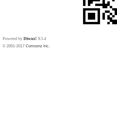
Powered by
Discuz!
X3.4
州
© 2001-2017
Comsenz Inc.
华