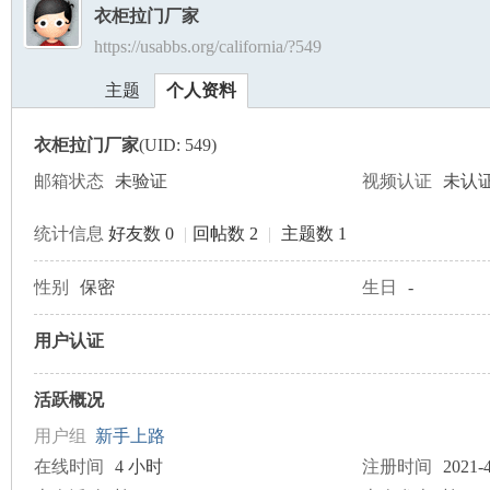
衣柜拉门厂家
https://usabbs.org/california/?549
美
›
›
主题
个人资料
衣柜拉门厂家
(UID: 549)
邮箱状态
未验证
视频认证
未认
统计信息
好友数 0
|
回帖数 2
|
主题数 1
国
性别
保密
生日
-
用户认证
活跃概况
用户组
新手上路
在线时间
4 小时
注册时间
2021-4