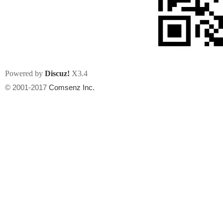
Powered by
Discuz!
X3.4
州
© 2001-2017
Comsenz Inc.
华