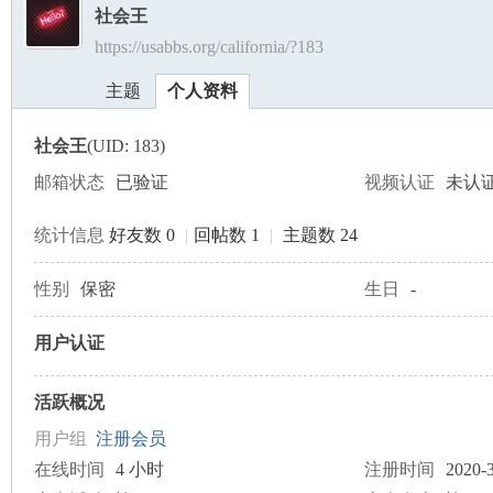
社会王
https://usabbs.org/california/?183
美
›
›
主题
个人资料
社会王
(UID: 183)
邮箱状态
已验证
视频认证
未认
统计信息
好友数 0
|
回帖数 1
|
主题数 24
国
性别
保密
生日
-
用户认证
活跃概况
用户组
注册会员
在线时间
4 小时
注册时间
2020-3