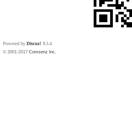
Powered by
Discuz!
X3.4
州
© 2001-2017
Comsenz Inc.
华