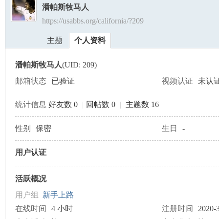
潘帕斯牧马人
https://usabbs.org/california/?209
美
›
›
主题
个人资料
潘帕斯牧马人
(UID: 209)
邮箱状态
已验证
视频认证
未认
统计信息
好友数 0
|
回帖数 0
|
主题数 16
国
性别
保密
生日
-
用户认证
活跃概况
用户组
新手上路
在线时间
4 小时
注册时间
2020-3