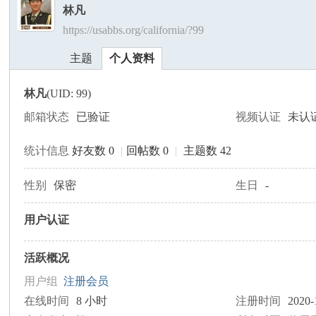
林凡
https://usabbs.org/california/?99
美
›
›
主题
个人资料
林凡
(UID: 99)
邮箱状态
已验证
视频认证
未认
统计信息
好友数 0
|
回帖数 0
|
主题数 42
国
性别
保密
生日
-
用户认证
活跃概况
用户组
注册会员
在线时间
8 小时
注册时间
2020-