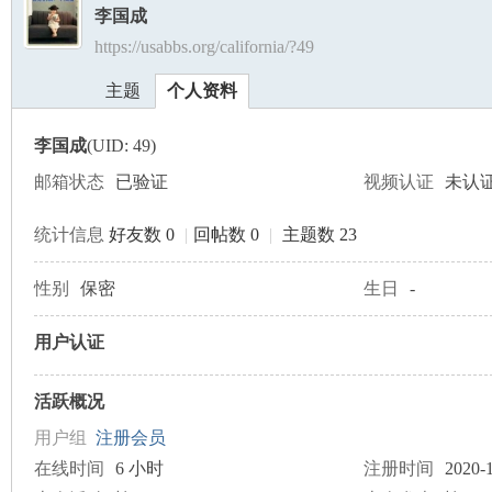
李国成
https://usabbs.org/california/?49
美
›
›
主题
个人资料
李国成
(UID: 49)
邮箱状态
已验证
视频认证
未认
统计信息
好友数 0
|
回帖数 0
|
主题数 23
国
性别
保密
生日
-
用户认证
活跃概况
用户组
注册会员
在线时间
6 小时
注册时间
2020-1