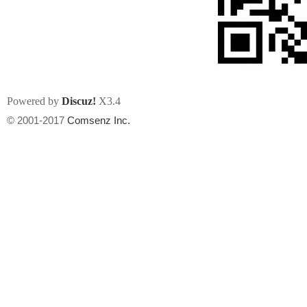
Powered by
Discuz!
X3.4
州
© 2001-2017
Comsenz Inc.
华