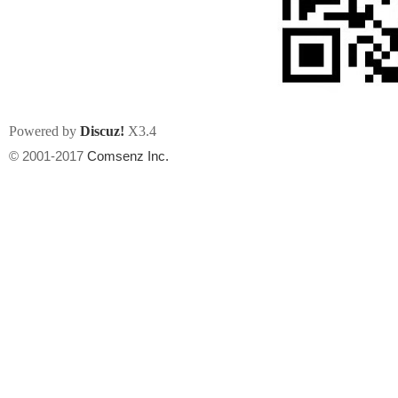
Powered by
Discuz!
X3.4
州
© 2001-2017
Comsenz Inc.
华