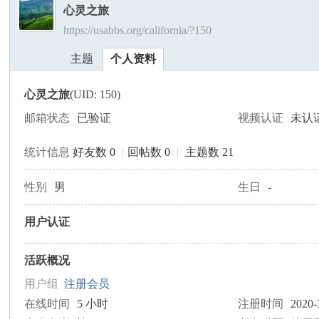
心灵之旅
https://usabbs.org/california/?150
美
›
›
主题
个人资料
心灵之旅
(UID: 150)
邮箱状态
已验证
视频认证
未认
统计信息
好友数 0
|
回帖数 0
|
主题数 21
国
性别
男
生日
-
用户认证
活跃概况
用户组
注册会员
在线时间
5 小时
注册时间
2020-