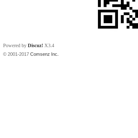
Powered by
Discuz!
X3.4
州
© 2001-2017
Comsenz Inc.
华