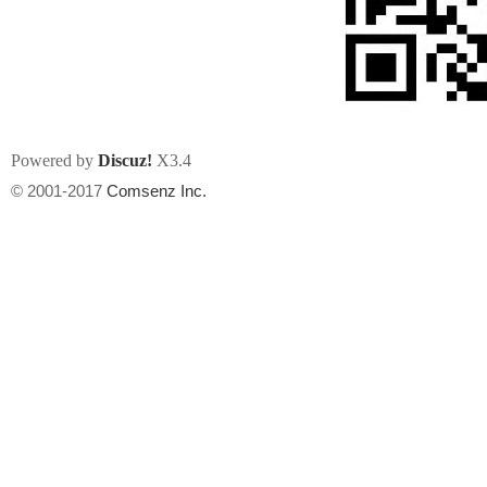
Powered by
Discuz!
X3.4
州
© 2001-2017
Comsenz Inc.
华