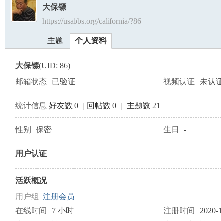
大保镖
https://usabbs.org/california/?86
美
›
›
主题
个人资料
大保镖
(UID: 86)
邮箱状态
已验证
视频认证
未认
统计信息
好友数 0
|
回帖数 0
|
主题数 21
国
性别
保密
生日
-
用户认证
活跃概况
用户组
注册会员
在线时间
7 小时
注册时间
2020-1