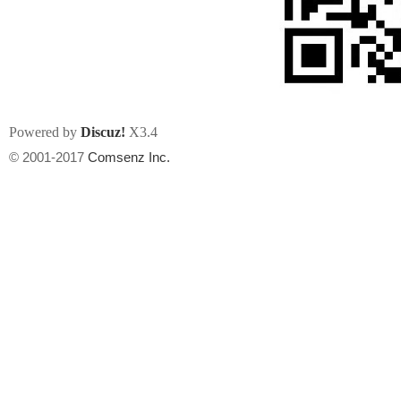
Powered by
Discuz!
X3.4
州
© 2001-2017
Comsenz Inc.
华