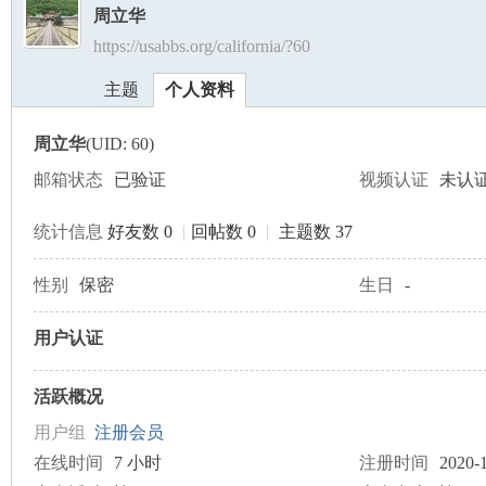
周立华
https://usabbs.org/california/?60
美
›
›
主题
个人资料
周立华
(UID: 60)
邮箱状态
已验证
视频认证
未认
统计信息
好友数 0
|
回帖数 0
|
主题数 37
国
性别
保密
生日
-
用户认证
活跃概况
用户组
注册会员
在线时间
7 小时
注册时间
2020-1